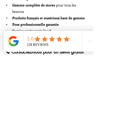
Gamme complète de stores
 pour tous les 
besoins
Produits français et matériaux haut de gamme
Pose professionnelle garantie
Service après-vente local
📞 Contactez-nous pour un devis gratuit
Clim Alu Confort
, votre expert en stores toile à 
Théoule-sur-Mer et alentours.
📍 Déplacement gratuit pour devis dans tout le 
secteur
📞 06 26 94 55 21
🌐 
www.clim-alu-confort.com
Store
News store
Bien choisir store
News
Store toile