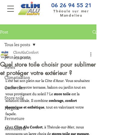
06 26 94 55 21
Théoule sur mer
Mandelieu
Post
Tous les posts
ClimAluConfort
Tous les posts
11 juin 2025
Quel store toile choisir pour sublimer
News
et protéger votre extérieur ?
Climatisation
L’été bat son plein sur la Côte d’Azur. Vous souhaitez 
Cache clim
profiter de votre terrasse, balcon ou jardin tout en 
vous protégeant du soleil ? Le 
store toile
 est la 
Store toile
solution idéale. Il combine 
ombrage, confort 
thermique et esthétique
, tout en valorisant votre 
Pergola
façade.
Fermeture
Chez 
Clim Alu Confort
, à Théoule-sur-Mer, nous 
Menuiserie
proposons un large choix de 
stores toile sur mesure
, 