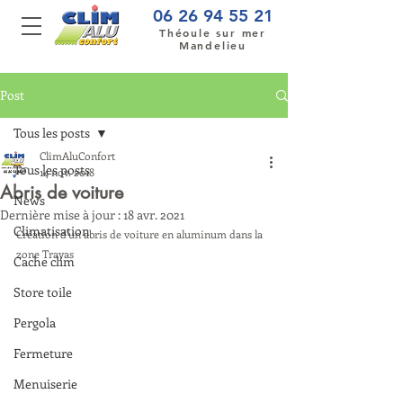
06 26 94 55 21
Théoule sur mer
Mandelieu
Post
Tous les posts
ClimAluConfort
Tous les posts
14 nov. 2018
Abris de voiture
News
Dernière mise à jour :
18 avr. 2021
Climatisation
Création d'un abris de voiture en aluminum dans la 
zone Trayas
Cache clim
Store toile
Pergola
Fermeture
Menuiserie