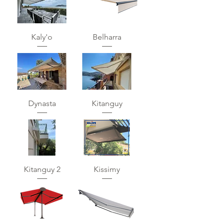
Kaly'o
Belharra
Dynasta
Kitanguy
Kitanguy 2
Kissimy