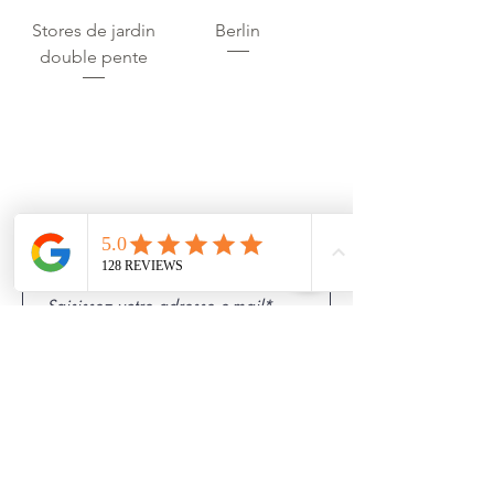
Stores de jardin
Berlin
double pente
Pour recevoir notre
newsletter
inscrivez-vous
sur notre liste.
JE M'INSCRIS
Théoule sur Mer
Mandelieu
Trayas
Pégomas