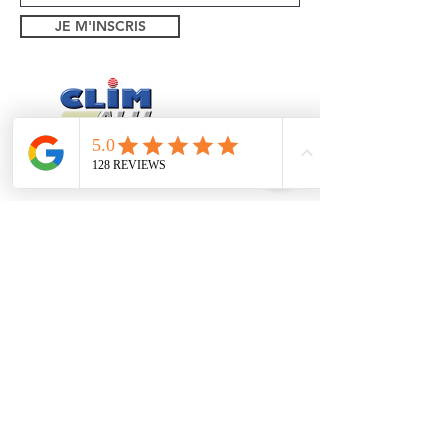
JE M'INSCRIS
Théoule sur Mer
Mandelieu
Trayas
Pégomas
1 bd Eugene Dequay
06590, Theoule sur Mer
Formulaire de contact
Tel:
06 26 94 55 21
Mentions légales
Politique de confidentialité
Installé depuis 2005 à Théoules sur Mer,
SASU au
capital de 12000€ -
N° siret :
48235532800022