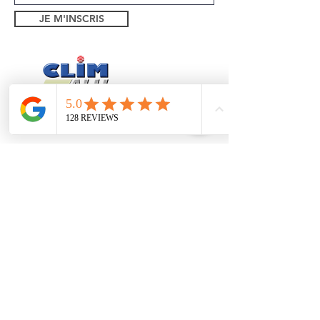
JE M'INSCRIS
Théoule sur Mer
Mandelieu
Trayas
Pégomas
1 bd Eugene Dequay
06590, Theoule sur Mer
Formulaire de contact
Tel:
06 26 94 55 21
Mentions légales
Politique de confidentialité
Installé depuis 2005 à Théoules sur Mer,
SASU au
capital de 12000€ -
N° siret :
48235532800022