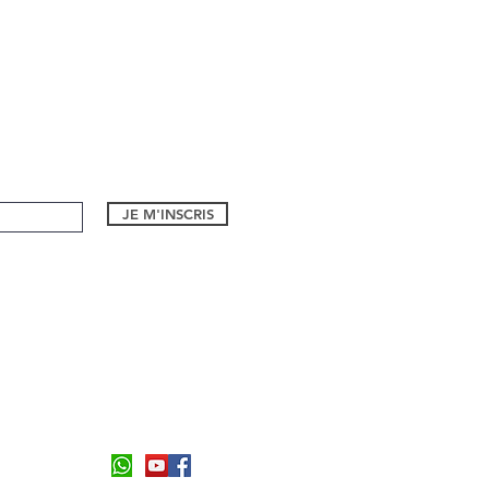
JE M'INSCRIS
1 bd Eugene Dequay
06590, Theoule sur Mer
Formulaire de contact
Tel:
06 26 94 55 21