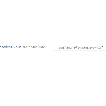
inscrivez-vous
sur notre liste.
le sur Mer
lieu
s
mas
ur Mer,
SASU au capital de 12000€ -
N° siret : 48235532800022