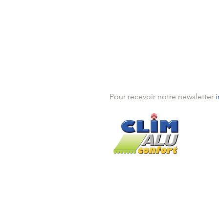
Pour recevoir notre newsletter
Théou
Mande
Traya
Pégo
Installé depuis 2005 à Théoules s
Mentions légales