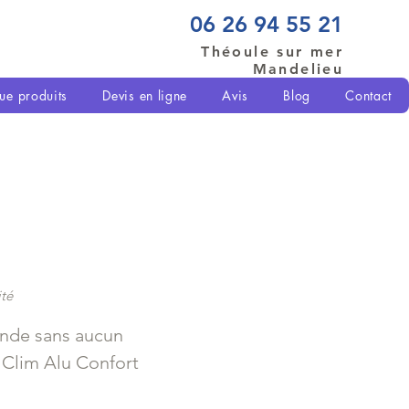
06 26 94 55 21
Théoule sur mer
Mandelieu
ue produits
Devis en ligne
Avis
Blog
Contact
ité
ande sans aucun
 Clim Alu Confort