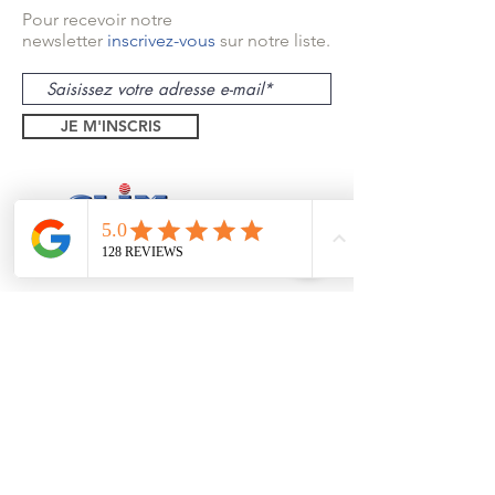
Pour recevoir notre
newsletter
inscrivez-vous
sur notre liste.
JE M'INSCRIS
Théoule sur Mer
Mandelieu
Trayas
Pégomas
1 bd Eugene Dequay
06590, Theoule sur Mer
Formulaire de contact
Tel:
06 26 94 55 21
Mentions légales