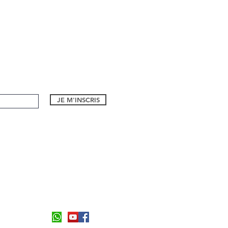
JE M'INSCRIS
1 bd Eugene Dequay
06590, Theoule sur Mer
Formulaire de contact
Tel:
06 26 94 55 21