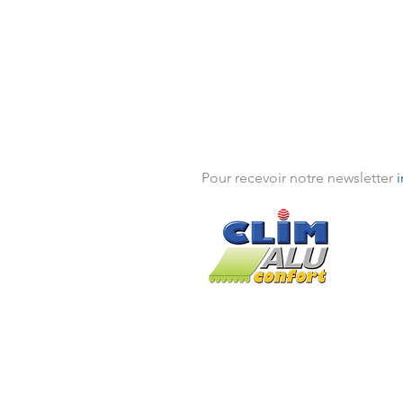
Pour recevoir notre newsletter
Théou
Mande
Traya
Pégo
Installé depuis 2005 à Théoules s
Mentions légales