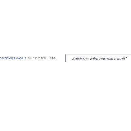
inscrivez-vous
sur notre liste.
le sur Mer
lieu
s
mas
ur Mer,
SASU au capital de 12000€ -
N° siret : 48235532800022