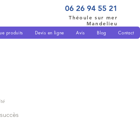
06 26 94 55 21
Théoule sur mer
Mandelieu
ue produits
Devis en ligne
Avis
Blog
Contact
ité
 succès