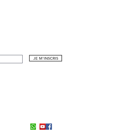
JE M'INSCRIS
1 bd Eugene Dequay
06590, Theoule sur Mer
Formulaire de contact
Tel:
06 26 94 55 21