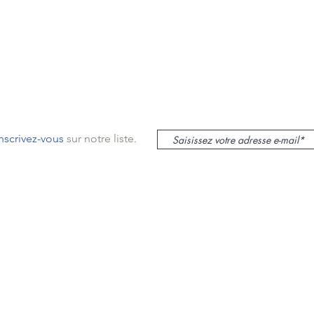
inscrivez-vous
sur notre liste.
le sur Mer
lieu
s
mas
ur Mer,
SASU au capital de 12000€ -
N° siret : 48235532800022