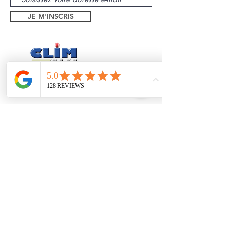
JE M'INSCRIS
Théoule sur Mer
Mandelieu
Trayas
Pégomas
1 bd Eugene Dequay
06590, Theoule sur Mer
Formulaire de contact
Tel:
06 26 94 55 21
Mentions légales
Politique de confidentialité
Installé depuis 2005 à Théoules sur Mer,
SASU au
capital de 12000€ -
N° siret :
48235532800022