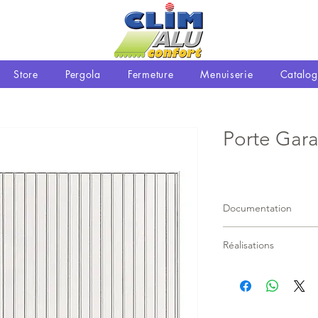
Store
Pergola
Fermeture
Menuiserie
Catalog
Porte Gar
Documentation
PDF
Réalisations
voir une partie de no