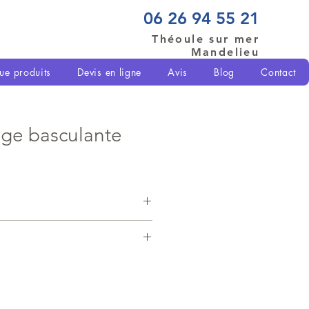
06 26 94 55 21
Théoule sur mer
Mandelieu
ue produits
Devis en ligne
Avis
Blog
Contact
age basculante
s réalisations
porte de garage