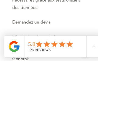
nécessaires grâce aux tests officiels
des données
Demandez un devis
Information du produit :
Documentation complète
Général:
Nos réalisations cache clim
Demandez un devis
Plus
Information du produit :
Documentation complète
Nos réalisations cache clim