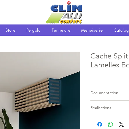
Store
Pergola
Fermeture
Menuiserie
Catalog
Cache Split 
Lamelles Bo
Documentation
Document PDF à téléc
Réalisations
nouveauté