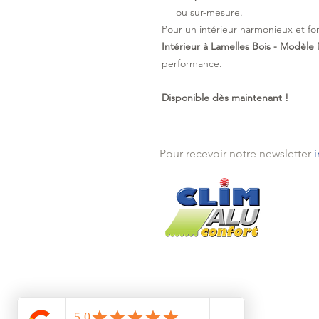
ou sur-mesure.
Pour un intérieur harmonieux et fo
Intérieur à Lamelles Bois - Modèle
performance.
Disponible dès maintenant !
Pour recevoir notre newsletter
Théou
Mande
Traya
Pégo
Installé depuis 2005 à Théoules s