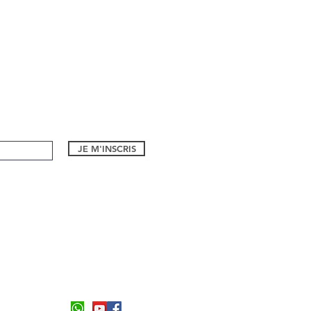
JE M'INSCRIS
1 bd Eugene Dequay
06590, Theoule sur Mer
Formulaire de contact
Tel:
06 26 94 55 21