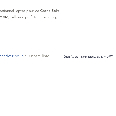
nctionnel, optez pour ce
Cache Split
 Mixte
, l’alliance parfaite entre design et
inscrivez-vous
sur notre liste.
le sur Mer
lieu
s
mas
ur Mer,
SASU au capital de 12000€ -
N° siret : 48235532800022