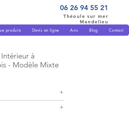
06 26 94 55 21
Théoule sur mer
Mandelieu
ue produits
Devis en ligne
Avis
Blog
Contact
Intérieur à
is - Modèle Mixte
harger ici