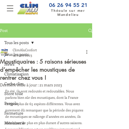
06 26 94 55 21
Théoule sur mer
Mandelieu
Post
Tous les posts
ClimAluConfort
Tous les posts
14 mars 2023
Moustiquaires : 5 raisons sérieuses
News
d’empêcher les moustiques de
Climatisation
rentrer chez vous !
Cache clim
Dernière mise à jour :
21 mars 2023
En été, ils sont redoutés et redoutables. Nous 
Store toile
parlons bien sûr des moustiques, dont la France 
Pergola
compte plus de 65 espèces différentes. Vous avez 
surement dû remarquer que la période des piqures 
Fermeture
de moustiques se rallonge d’années en années, ils 
Menuiserie
cohabitent de plus en plus durant d’autres saisons. 