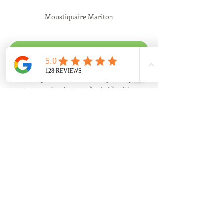
Moustiquaire Mariton
Vidéo Moustiquaire enroulable
Nos moustiquaires fixes sont idéales pour les petites 
ouvertures ne nécessitant pas d'accès à l'extérieur. 
Pour une manipulation facile, optez pour notre 
moustiquaire enroulable avec un ressort à frein pour 
une remontée lente et un atterrissage souple. Notre 
moustiquaire coulissante convient aux grandes 
ouvertures et offre une utilisation souple et 
silencieuse. Équipez vos grandes baies vitrées avec 
notre moustiquaire coulissante pour une toile 
parfaitement tendue et une esthétique discrète. 
Enfin, notre moustiquaire battante est spécialement 
conçue pour les zones de passages fréquents, offrant 
une grande résistance grâce à son ossature robuste 
et une ouverture à 180°.